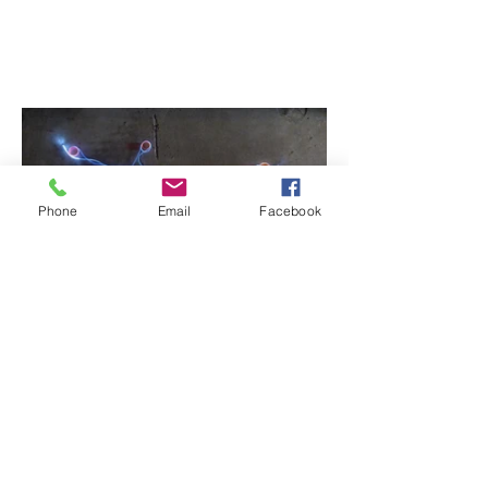
Phone
Email
Facebook